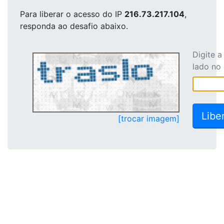
Para liberar o acesso
do IP
216.73.217.104
,
responda ao desafio abaixo.
Digite 
lado no
[trocar imagem]